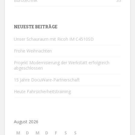
Bürotechnik
33
NEUESTE BEITRÄGE
Unser Schauraum mit Ricoh IM C4510SD
Frohe Weihnachten
Projekt Modernisierung der Werkstatt erfolgreich
abgeschlossen
15 Jahre DocuWare-Partnerschaft
Heute Fahrsicherheitstraining
August 2026
M
D
M
D
F
S
S