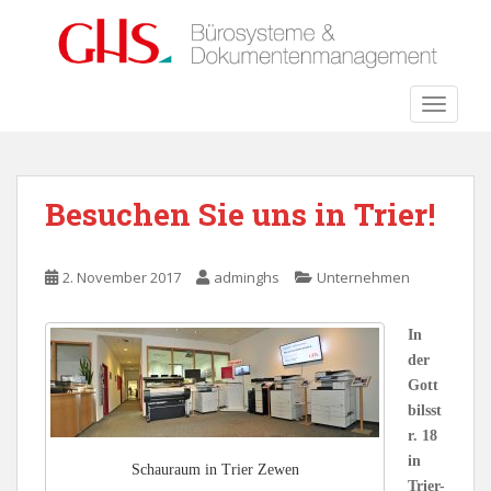
S
k
i
p
TOGGLE
t
o
m
a
Besuchen Sie uns in Trier!
i
n
c
2. November 2017
adminghs
Unternehmen
o
n
In
t
der
e
Gott
n
bilsst
t
r. 18
in
Schauraum in Trier Zewen
Trier-