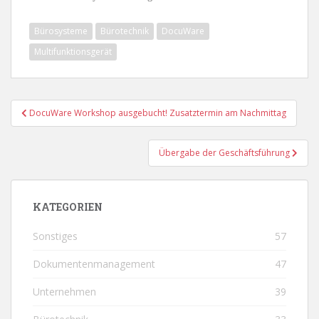
Bürosysteme
Bürotechnik
DocuWare
Multifunktionsgerät
Beitragsnavigation
DocuWare Workshop ausgebucht! Zusatztermin am Nachmittag
Übergabe der Geschäftsführung
KATEGORIEN
Sonstiges
57
Dokumentenmanagement
47
Unternehmen
39