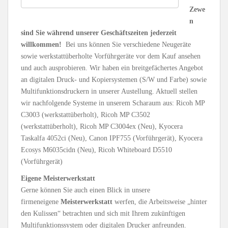
Zewe
n
sind Sie während unserer Geschäftszeiten jederzeit
willkommen!
Bei uns können Sie verschiedene Neugeräte
sowie werkstattüberholte Vorführgeräte vor dem Kauf ansehen
und auch ausprobieren. Wir haben ein breitgefächertes Angebot
an digitalen Druck- und Kopiersystemen (S/W und Farbe) sowie
Multifunktionsdruckern in unserer Austellung. Aktuell stellen
wir nachfolgende Systeme in unserem Scharaum aus: Ricoh MP
C3003 (werkstattüberholt), Ricoh MP C3502
(werkstattüberholt), Ricoh MP C3004ex (Neu), Kyocera
Taskalfa 4052ci (Neu), Canon IPF755 (Vorführgerät), Kyocera
Ecosys M6035cidn (Neu), Ricoh Whiteboard D5510
(Vorführgerät)
Eigene Meisterwerkstatt
Gerne können Sie auch einen Blick in unsere
firmeneigene
Meisterwerkstatt
werfen, die Arbeitsweise „hinter
den Kulissen“ betrachten und sich mit Ihrem zukünftigen
Multifunktionssystem oder digitalen Drucker anfreunden.