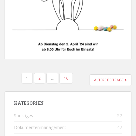
SEITENNUMMERIERUNG
1
2
…
16
ÄLTERE BEITRÄGE
DER
BEITRÄGE
KATEGORIEN
Sonstiges
57
Dokumentenmanagement
47