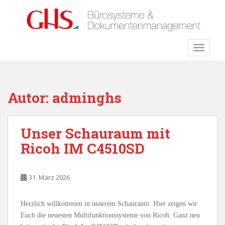
S
k
i
p
TOGGLE
t
o
m
a
Autor:
adminghs
i
n
c
Unser Schauraum mit
o
Ricoh IM C4510SD
n
t
e
31. März 2026
n
t
Herzlich willkommen in unserem Schauraum. Hier zeigen wir
Euch die neuesten Multifunktionssysteme von Ricoh. Ganz neu