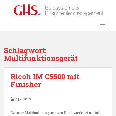
S
k
i
p
TOGGLE
t
o
m
a
Schlagwort:
i
Multifunktionsgerät
n
c
o
Ricoh IM C5500 mit
n
t
Finisher
e
n
t
7. Juli 2020
Das neue Multifunktionssystem von Ricoh wurde bei uns inkl.