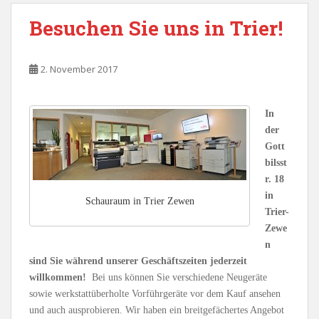
Besuchen Sie uns in Trier!
2. November 2017
In
der
Gott
bilsst
r. 18
in
Schauraum in Trier Zewen
Trier-
Zewe
n
sind Sie während unserer Geschäftszeiten jederzeit
willkommen!
Bei uns können Sie verschiedene Neugeräte
sowie werkstattüberholte Vorführgeräte vor dem Kauf ansehen
und auch ausprobieren. Wir haben ein breitgefächertes Angebot