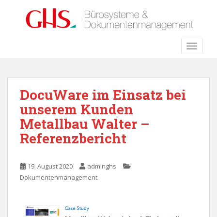
S
k
i
p
TOGGLE
t
o
m
a
DocuWare im Einsatz bei
i
unserem Kunden
n
c
Metallbau Walter –
o
Referenzbericht
n
t
e
19. August 2020
adminghs
n
Dokumentenmanagement
t