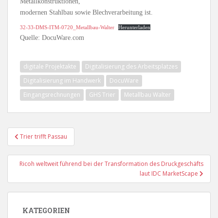
Metallkonstruktionen,
modernen Stahlbau sowie Blechverarbeitung ist.
32-33-DMS-ITM-0720_Metallbau-Walter
Herunterladen
Quelle: DocuWare.com
digitale Projektakte
Digitalisierung des Arbeitsplatzes
Digitalisierung im Handwerk
DocuWare
Eingangsrechnungen
GHS Trier
Metallbau Walter
Beitragsnavigation
Trier trifft Passau
Ricoh weltweit führend bei der Transformation des Druckgeschäfts
laut IDC MarketScape
KATEGORIEN