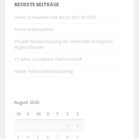
NEUESTE BEITRÄGE
Unser Schauraum mit Ricoh IM C4510SD
Frohe Weihnachten
Projekt Modernisierung der Werkstatt erfolgreich
abgeschlossen
15 Jahre DocuWare-Partnerschaft
Heute Fahrsicherheitstraining
August 2026
M
D
M
D
F
S
S
1
2
3
4
5
6
7
8
9