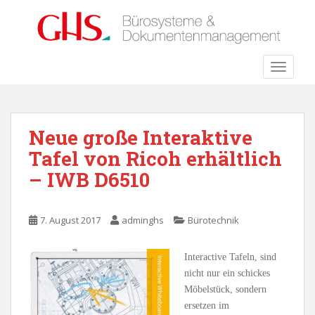
S
k
i
p
TOGGLE
t
o
m
a
Neue große Interaktive
i
Tafel von Ricoh erhältlich
n
c
– IWB D6510
o
n
t
7. August 2017
adminghs
Bürotechnik
e
n
Interactive Tafeln, sind
t
nicht nur ein schickes
Möbelstück, sondern
ersetzen im