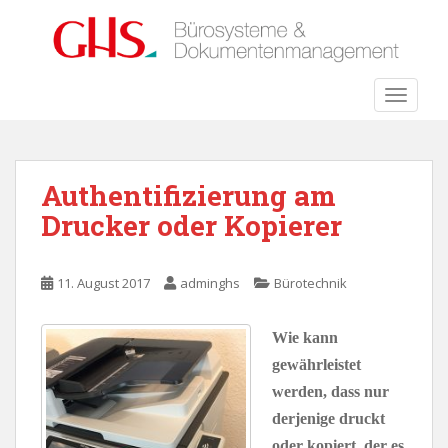
S
k
i
p
TOGGLE
t
o
m
a
Authentifizierung am
i
Drucker oder Kopierer
n
c
o
11. August 2017
adminghs
Bürotechnik
n
t
e
Wie kann
n
gewährleistet
t
werden, dass nur
derjenige druckt
oder kopiert, der es