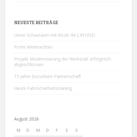
NEUESTE BEITRÄGE
Unser Schauraum mit Ricoh IM C4510SD
Frohe Weihnachten
Projekt Modernisierung der Werkstatt erfolgreich
abgeschlossen
15 Jahre DocuWare-Partnerschaft
Heute Fahrsicherheitstraining
August 2026
M
D
M
D
F
S
S