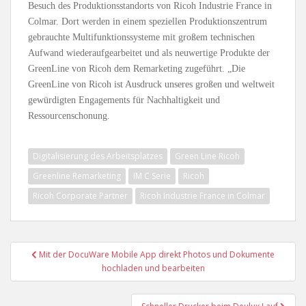
Besuch des Produktionsstandorts von Ricoh Industrie France in
Colmar. Dort werden in einem speziellen Produktionszentrum
gebrauchte Multifunktionssysteme mit großem technischen
Aufwand wiederaufgearbeitet und als neuwertige Produkte der
GreenLine von Ricoh dem Remarketing zugeführt. „Die
GreenLine von Ricoh ist Ausdruck unseres großen und weltweit
gewürdigten Engagements für Nachhaltigkeit und
Ressourcenschonung.
Digitalisierung des Arbeitsplatzes
Green Line Ricoh
Greenline Remarketing
IM C Serie
Ricoh
Ricoh Corporate Partner
Ricoh Industrie France in Colmar
Beitragsnavigation
Mit der DocuWare Mobile App direkt Photos und Dokumente
hochladen und bearbeiten