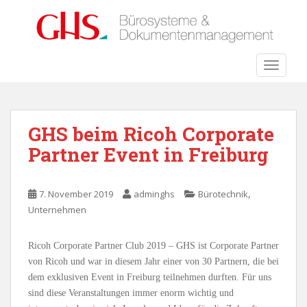
S
k
i
p
TOGGLE
t
o
m
a
GHS beim Ricoh Corporate
i
Partner Event in Freiburg
n
c
o
,
7. November 2019
adminghs
Bürotechnik
n
Unternehmen
t
e
n
Ricoh Corporate Partner Club 2019 – GHS ist Corporate Partner
t
von Ricoh und war in diesem Jahr einer von 30 Partnern, die bei
dem exklusiven Event in Freiburg teilnehmen durften. Für uns
sind diese Veranstaltungen immer enorm wichtig und