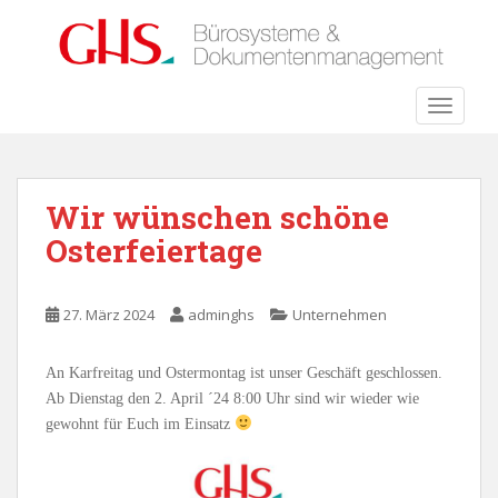
S
k
i
p
TOGGLE
t
o
m
a
Wir wünschen schöne
i
Osterfeiertage
n
c
o
27. März 2024
adminghs
Unternehmen
n
t
e
An Karfreitag und Ostermontag ist unser Geschäft geschlossen.
n
Ab Dienstag den 2. April ´24 8:00 Uhr sind wir wieder wie
t
gewohnt für Euch im Einsatz