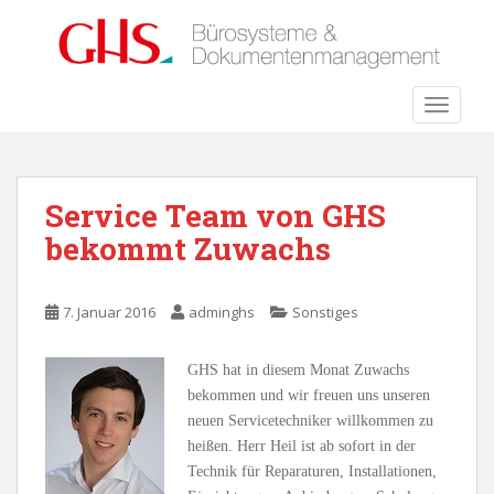
S
k
i
p
TOGGLE
t
o
m
a
Service Team von GHS
i
bekommt Zuwachs
n
c
o
7. Januar 2016
adminghs
Sonstiges
n
t
e
GHS hat in diesem Monat Zuwachs
n
bekommen und wir freuen uns unseren
t
neuen Servicetechniker willkommen zu
heißen. Herr Heil ist ab sofort in der
Technik für Reparaturen, Installationen,