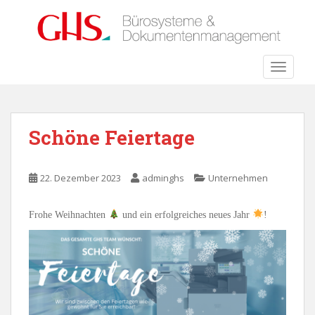
S
k
i
p
TOGGLE
t
o
m
a
Schöne Feiertage
i
n
c
22. Dezember 2023
adminghs
Unternehmen
o
n
Frohe Weihnachten
und ein erfolgreiches neues Jahr
!
t
e
n
t