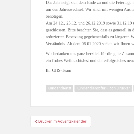
Das Jahr neigt sich dem Ende zu und die Feiertage 
um den Jahreswechsel. Wir sind, mit wenigen Ausnah
benötigen.
Am 24.12., 25.12. und 26.12.2019 sowie 31.12.19 u
geschlossen. Bitte beachten Sie, dass es generell i
reduzierten Besetzung gegebenenfalls zu längeren 
Verständnis. Ab dem 06.01.2020 stehen wir Ihnen wi
Wir bedanken uns ganz herzlich für die gute Zusa
ein frohes Weihnachtsfest und ein erfolgreiches neue
Ihr GHS-Team
Kundendienst
Kundendienst für Ricoh Drucker
Beitragsnavigation
Drucker im Adventskalender