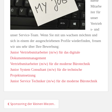
nierte
Mitarbe
iter für
unser
Vertrieb
s- und
unser Service-Team. Wenn Sie mit uns wachsen möchten und
sich in einem der ausgeschriebenen Profile wiederfinden, freuen
wir uns sehr über Ihre Bewerbung:
Junior Vertriebsmitarbeiter (m/w) für das digitale
Dokumentenmanagement
Vertriebsmitarbeiter (m/w) für die moderne Bürotechnik
Junior System Consultant (m/w) für die technische
Projektumsetzung
Junior Service Techniker (m/w) für die moderne Bürotechnik
Beitragsnavigation
Sponsoring der kleinen Miezen..