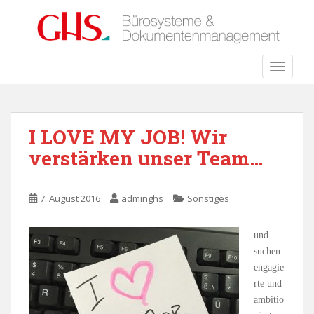
S
k
i
p
TOGGLE
t
o
m
a
I LOVE MY JOB! Wir
i
verstärken unser Team…
n
c
o
7. August 2016
adminghs
Sonstiges
n
t
e
und
n
suchen
t
engagie
rte und
ambitio