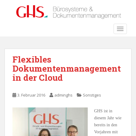
S
k
i
p
TOGGLE
t
o
m
a
Flexibles
i
Dokumentenmanagement
n
c
in der Cloud
o
n
t
3. Februar 2016
adminghs
Sonstiges
e
n
GHS ist in
t
diesem Jahr wie
bereits in den
Vorjahren mit