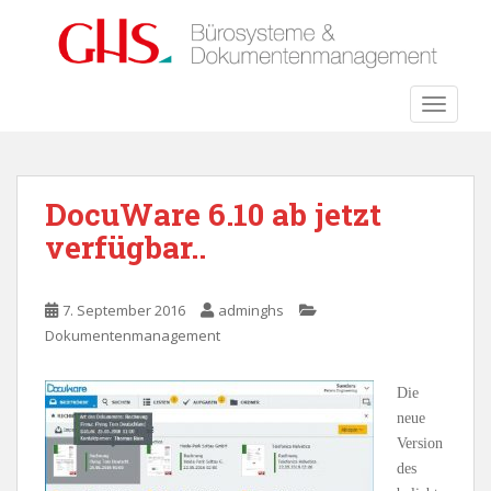
S
k
i
p
TOGGLE
t
o
m
a
DocuWare 6.10 ab jetzt
i
verfügbar..
n
c
o
7. September 2016
adminghs
n
Dokumentenmanagement
t
e
n
Die
t
neue
Version
des