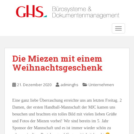
S
k
i
p
TOGGLE
t
o
m
a
Die Miezen mit einem
i
Weihnachtsgeschenk
n
c
o
21. Dezember 2020
adminghs
Unternehmen
n
t
e
Eine ganz liebe Überraschung erreichte uns am letzten Freitag. 2
n
Damen, der ersten Handball-Mannschaft der MJC kamen uns
t
besuchen und brachten ein tolles Bild mit vielen lieben Grüße
und Fotos der Miezen vorbei! Wir sind bereits im 5. Jahr
Sponsor der Mannschaft und es ist immer wieder schön zu