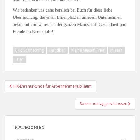
Wir bedanken uns ganz herzlich bei Euch für diese liebe
Überraschung, die einen Ehrenplatz in unserem Unternehmen
bekommt und wünschen der ganzen Mannschaft Gesundheit und
Freude im Neuen Jahr!
GHS Sponsoring
Handball
Kleine Miezen Trier
Miezen
Trier
Beitragsnavigation
IHK-Ehrenurkunde für Arbeitnehmerjubiläum
Rosenmontag geschlossen
KATEGORIEN