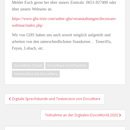
Meldet Euch gerne bei über unsere Zentrale: 0651-827400 oder
über unsere Webseite an.
https://www.ghs-trier.com/ueber-ghs/veranstaltungen/docuware-
webinar/index.php
Wir von GHS haben uns auch soweit möglich aufgeteilt und
arbeiten von den unterschiedlichsten Standorten… Teneriffa,
Feyen, Lebach, etc.
DocuWare Cloud
DocuWare Gold Partner
Homeoffice mit DocuWare
Beitragsnavigation
Digitale Sprechstunde und Testversion von DocuWare
Teilnahme an der Digitalen-DocuWorld 2020