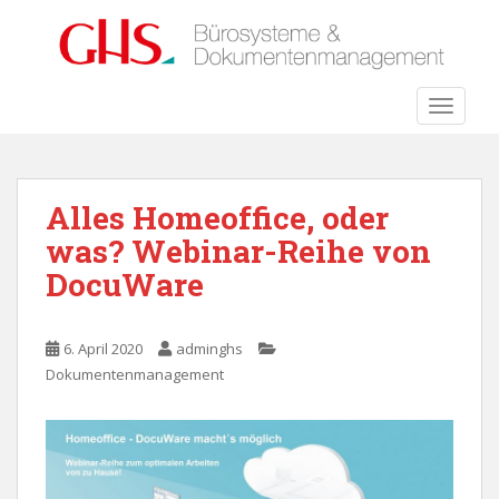
S
k
i
p
TOGGLE
t
o
m
a
Alles Homeoffice, oder
i
was? Webinar-Reihe von
n
c
DocuWare
o
n
t
6. April 2020
adminghs
e
Dokumentenmanagement
n
t