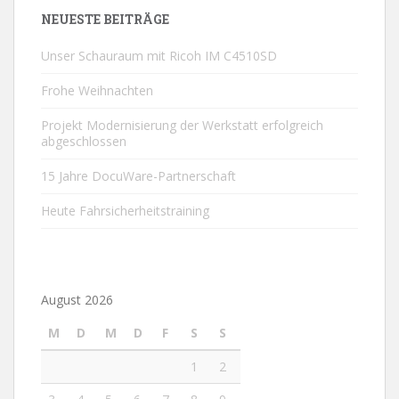
NEUESTE BEITRÄGE
Unser Schauraum mit Ricoh IM C4510SD
Frohe Weihnachten
Projekt Modernisierung der Werkstatt erfolgreich
abgeschlossen
15 Jahre DocuWare-Partnerschaft
Heute Fahrsicherheitstraining
August 2026
M
D
M
D
F
S
S
1
2