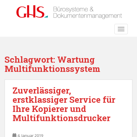
S
k
i
p
TOGGLE
t
o
m
a
Schlagwort:
Wartung
i
Multifunktionssystem
n
c
o
Zuverlässiger,
n
t
erstklassiger Service für
e
Ihre Kopierer und
n
Multifunktionsdrucker
t
4. Januar 2019