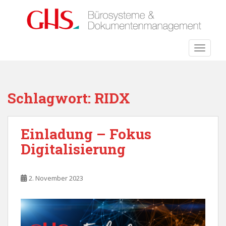
S
k
i
p
TOGGLE
t
o
m
a
Schlagwort:
RIDX
i
n
c
Einladung – Fokus
o
Digitalisierung
n
t
e
2. November 2023
n
t