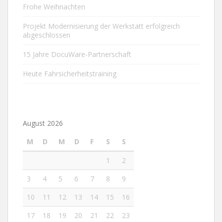
Frohe Weihnachten
Projekt Modernisierung der Werkstatt erfolgreich
abgeschlossen
15 Jahre DocuWare-Partnerschaft
Heute Fahrsicherheitstraining
August 2026
M
D
M
D
F
S
S
1
2
3
4
5
6
7
8
9
10
11
12
13
14
15
16
17
18
19
20
21
22
23