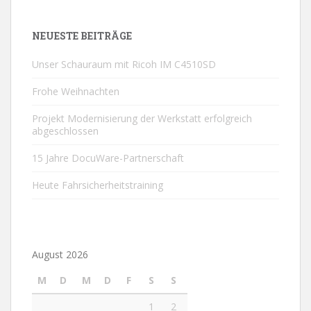
NEUESTE BEITRÄGE
Unser Schauraum mit Ricoh IM C4510SD
Frohe Weihnachten
Projekt Modernisierung der Werkstatt erfolgreich
abgeschlossen
15 Jahre DocuWare-Partnerschaft
Heute Fahrsicherheitstraining
August 2026
M
D
M
D
F
S
S
1
2