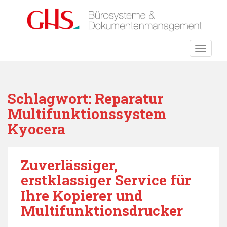
S
k
i
p
TOGGLE
t
o
m
a
Schlagwort:
Reparatur
i
Multifunktionssystem
n
c
Kyocera
o
n
t
Zuverlässiger,
e
erstklassiger Service für
n
Ihre Kopierer und
t
Multifunktionsdrucker