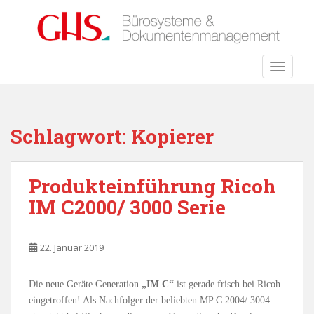
S
k
i
p
TOGGLE
t
o
m
a
Schlagwort:
Kopierer
i
n
c
Produkteinführung Ricoh
o
IM C2000/ 3000 Serie
n
t
e
22. Januar 2019
n
t
Die neue Geräte Generation
„IM C“
ist gerade frisch bei Ricoh
eingetroffen! Als Nachfolger der beliebten MP C 2004/ 3004