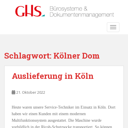
S
k
i
p
TOGGLE
t
o
m
a
Schlagwort:
Kölner Dom
i
n
c
Auslieferung in Köln
o
n
t
21. Oktober 2022
e
n
Heute waren unsere Service-Techniker im Einsatz in Köln. Dort
t
haben wir einen Kunden mit einem modernen
Multifunktionssystem ausgestattet. Die Maschine wurde
vorbildlich in der Ricoh-Schutzsocke transportiert. So können