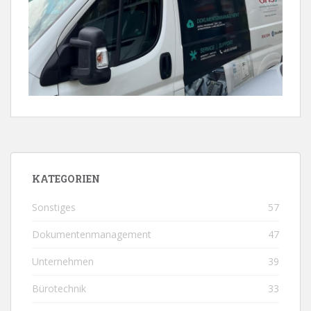
KATEGORIEN
Sonstiges
57
Dokumentenmanagement
47
Unternehmen
39
Bürotechnik
33