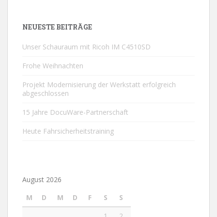
NEUESTE BEITRÄGE
Unser Schauraum mit Ricoh IM C4510SD
Frohe Weihnachten
Projekt Modernisierung der Werkstatt erfolgreich
abgeschlossen
15 Jahre DocuWare-Partnerschaft
Heute Fahrsicherheitstraining
August 2026
M
D
M
D
F
S
S
1
2