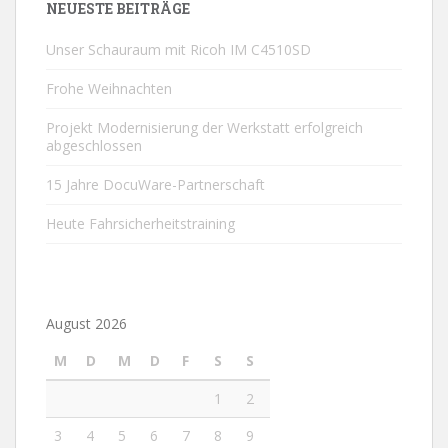
NEUESTE BEITRÄGE
Unser Schauraum mit Ricoh IM C4510SD
Frohe Weihnachten
Projekt Modernisierung der Werkstatt erfolgreich
abgeschlossen
15 Jahre DocuWare-Partnerschaft
Heute Fahrsicherheitstraining
August 2026
M
D
M
D
F
S
S
1
2
3
4
5
6
7
8
9