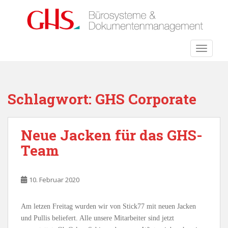
S
k
i
p
TOGGLE
t
o
m
a
Schlagwort:
GHS Corporate
i
n
c
Neue Jacken für das GHS-
o
Team
n
t
e
10. Februar 2020
n
t
Am letzen Freitag wurden wir von Stick77 mit neuen Jacken
und Pullis beliefert. Alle unsere Mitarbeiter sind jetzt