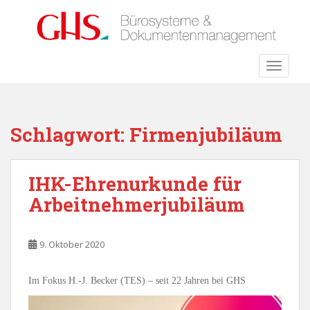
S
k
i
p
TOGGLE
t
o
m
a
Schlagwort:
Firmenjubiläum
i
n
c
IHK-Ehrenurkunde für
o
Arbeitnehmerjubiläum
n
t
e
9. Oktober 2020
n
t
Im Fokus H.-J. Becker (TES) – seit 22 Jahren bei GHS