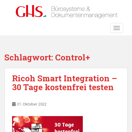
S
k
i
p
TOGGLE
t
o
m
a
Schlagwort:
Control+
i
n
c
Ricoh Smart Integration –
o
30 Tage kostenfrei testen
n
t
e
31. Oktober 2022
n
t