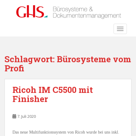
S
k
i
p
TOGGLE
t
o
m
a
Schlagwort:
Bürosysteme vom
i
Profi
n
c
o
Ricoh IM C5500 mit
n
t
Finisher
e
n
t
7. Juli 2020
Das neue Multifunktionssystem von Ricoh wurde bei uns inkl.